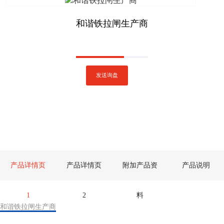
和谐铁拉闸生产商
发送询盘
产品详情页
产品详情页
附加产品资
产品说明
1
2
料
和谐铁拉闸生产商