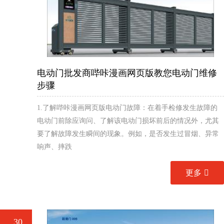
电动门批发商哔咔漫画网页版教您电动门维修
步骤
1.了解哔咔漫画网页版电动门故障：在着手检修发生故障的
电动门前除应询问、了解该电动门损坏前后的情况外，尤其
要了解故障发生瞬间的现象。例如，是否发生过冒烟、异常
响声、摔跌
更多
30