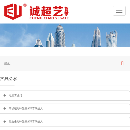
Toggl
navig
产品分类
电动工业门
不锈钢哔咔漫画APP官网进入
铝合金哔咔漫画APP官网进入