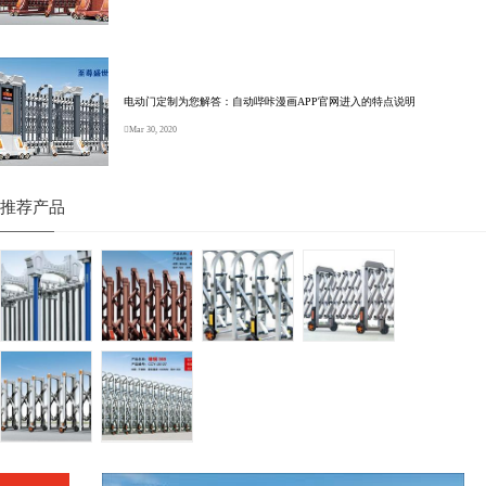
电动门定制为您解答：自动哔咔漫画APP官网进入的特点说明
Mar 30, 2020
推荐产品