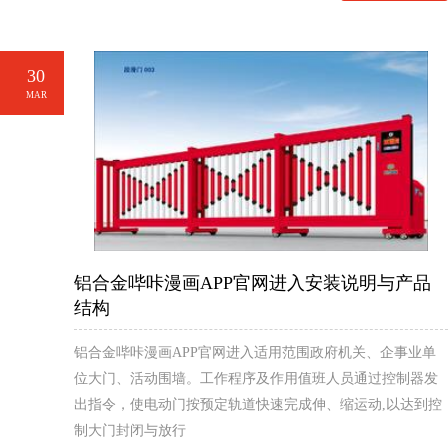
30
MAR
铝合金哔咔漫画APP官网进入安装说明与产品
结构
铝合金哔咔漫画APP官网进入适用范围政府机关、企事业单
位大门、活动围墙。工作程序及作用值班人员通过控制器发
出指令，使电动门按预定轨道快速完成伸、缩运动,以达到控
制大门封闭与放行