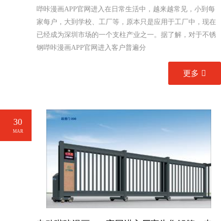
哔咔漫画APP官网进入在日常生活中，越来越常见，小到每
家每户，大到学校、工厂等，原本只是应用于工厂中，现在
已经成为深圳市场的一个支柱产业之一。据了解，对于不锈
钢哔咔漫画APP官网进入客户普遍分
更多
30
MAR