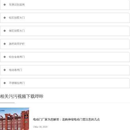
车牌识别道闸
铝艺别墅大门
钢艺别墅大门
旗杆岗亭护栏
铝合金卷闸门
电动卷闸门
不锈钢拉闸门
相关污污视频下载哔咔
电动门厂家为您解答：选购伸缩电动门需注意的几点
Mar 30, 2020