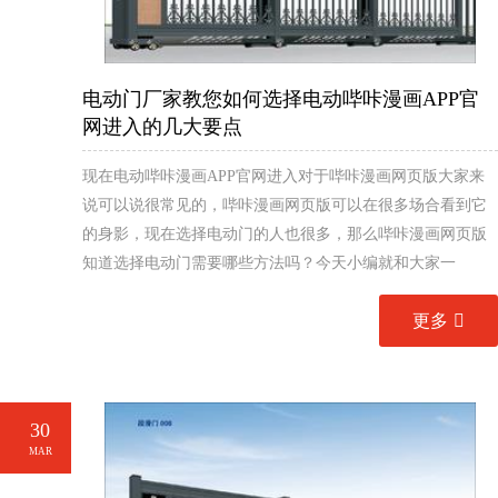
电动门厂家教您如何选择电动哔咔漫画APP官
网进入的几大要点
现在电动哔咔漫画APP官网进入对于哔咔漫画网页版大家来
说可以说很常见的，哔咔漫画网页版可以在很多场合看到它
的身影，现在选择电动门的人也很多，那么哔咔漫画网页版
知道选择电动门需要哪些方法吗？今天小编就和大家一
更多
30
MAR