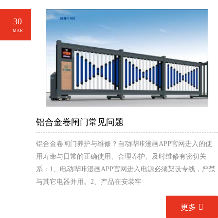
30
MAR
铝合金卷闸门常见问题
铝合金卷闸门养护与维修？自动哔咔漫画APP官网进入的使
用寿命与日常的正确使用、合理养护、及时维修有密切关
系：1、电动哔咔漫画APP官网进入电源必须架设专线，严禁
与其它电器并用。2、产品在安装牢
更多