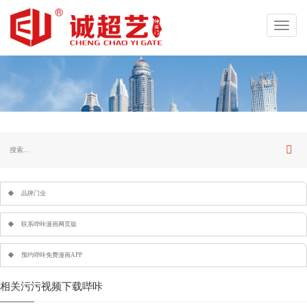
Toggl
navig
品牌门业
联系哔咔漫画网页版
预约哔咔免费漫画APP
相关污污视频下载哔咔