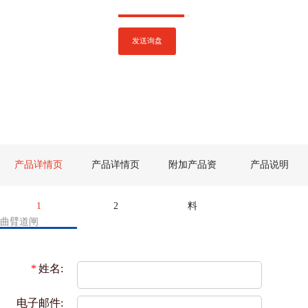
发送询盘
产品详情页
产品详情页
附加产品资
产品说明
1
2
料
曲臂道闸
*
姓名:
电子邮件: