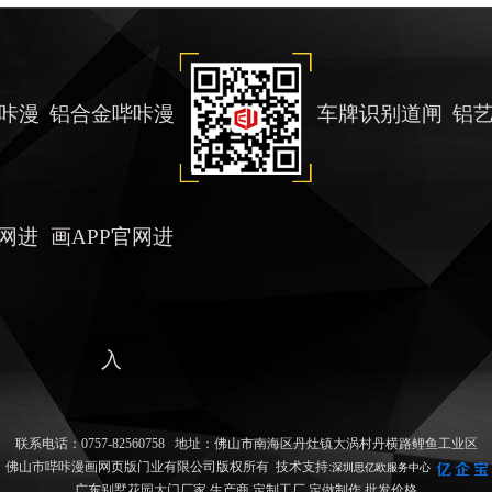
咔漫
铝合金哔咔漫
车牌识别道闸
铝
官网进
画APP官网进
入
联系电话：0757-82560758 地址：佛山市南海区丹灶镇大涡村丹横路鲤鱼工业区
20 佛山市哔咔漫画网页版门业有限公司版权所有 技术支持:
深圳思亿欧服务中心
广东别墅花园大门厂家,生产商,定制工厂,定做制作,批发价格