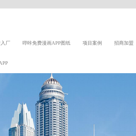
进入厂
哔咔免费漫画APP图纸
项目案例
招商加盟
PP