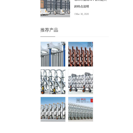
的特点说明
Mar 30, 2020
推荐产品