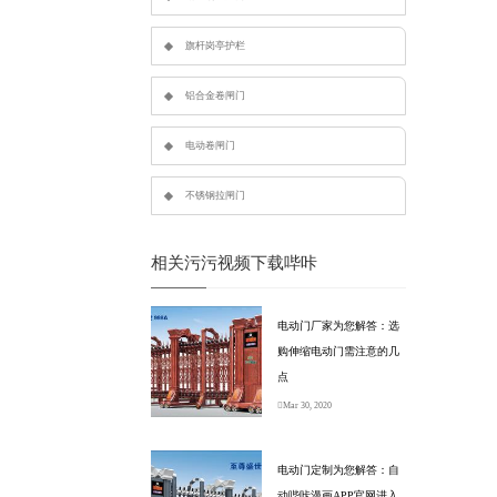
旗杆岗亭护栏
铝合金卷闸门
电动卷闸门
不锈钢拉闸门
相关污污视频下载哔咔
电动门厂家为您解答：选
购伸缩电动门需注意的几
点
Mar 30, 2020
电动门定制为您解答：自
动哔咔漫画APP官网进入