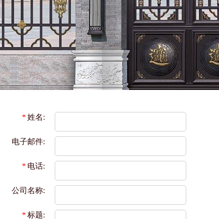
*
姓名:
电子邮件:
*
电话:
公司名称:
*
标题: