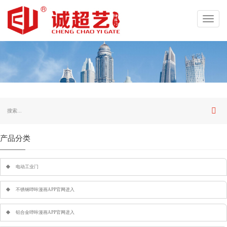
Toggl
navig
产品分类
电动工业门
不锈钢哔咔漫画APP官网进入
铝合金哔咔漫画APP官网进入