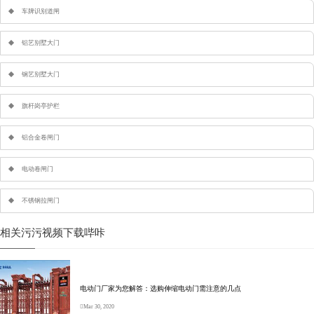
车牌识别道闸
铝艺别墅大门
钢艺别墅大门
旗杆岗亭护栏
铝合金卷闸门
电动卷闸门
不锈钢拉闸门
相关污污视频下载哔咔
电动门厂家为您解答：选购伸缩电动门需注意的几点
Mar 30, 2020