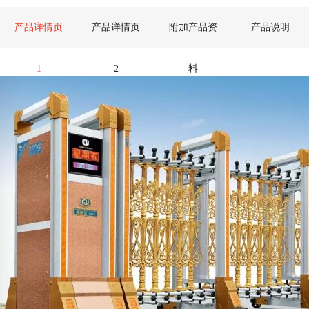
产品详情页
产品详情页
附加产品资
产品说明
1
2
料