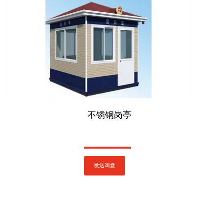
不锈钢岗亭
发送询盘