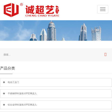
Toggl
navig
产品分类
电动工业门
不锈钢哔咔漫画APP官网进入
铝合金哔咔漫画APP官网进入