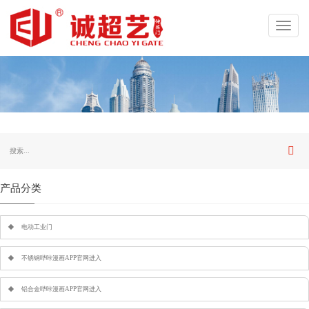
Toggl
navig
产品分类
电动工业门
不锈钢哔咔漫画APP官网进入
铝合金哔咔漫画APP官网进入