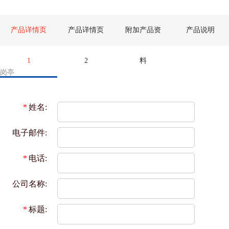
产品详情页
产品详情页
附加产品资
产品说明
1
2
料
岗亭
*
姓名:
电子邮件:
*
电话:
公司名称:
*
标题: