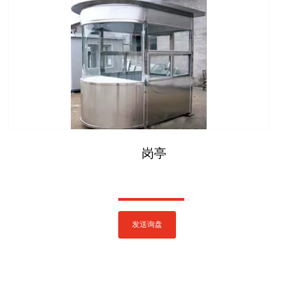
岗亭
发送询盘